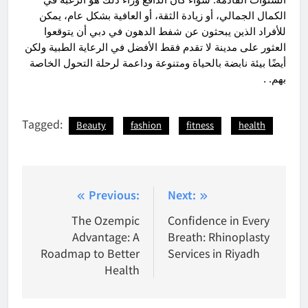
السنوات القادمة. سواء كان الدافع وراء ذلك هو الرغبة في
الكمال الجمالي، أو زيادة الثقة، أو العافية بشكل عام، يمكن
للأفراد الذين يبحثون عن شفط الدهون في دبي أن يتوقعوا
العثور على مدينة لا تقدم فقط الأفضل في الرعاية الطبية ولكن
أيضًا بيئة نابضة بالحياة ومتنوعة وداعمة لرحلة التحول الخاصة
بهم. .
Tagged:
Beauty
fashion
fitness
health
Post
Previous:
Next:
navigation
The Ozempic
Confidence in Every
Advantage: A
Breath: Rhinoplasty
Roadmap to Better
Services in Riyadh
Health