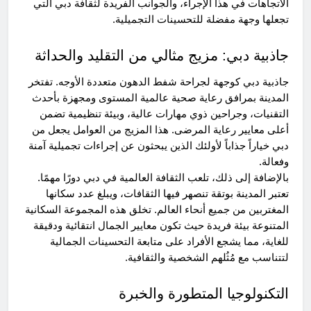
الاتجاهات في هذا الإجراء، والجوانب الفريدة لثقافة دبي التي
تجعلها وجهة مفضلة للتحسينات التجميلية.
جاذبية دبي: مزيج مثالي من التقليد والحداثة
جاذبية دبي كوجهة لجراحة شفط الدهون متعددة الأوجه. تفتخر
المدينة بمرافق رعاية صحية عالمية المستوى ومجهزة بأحدث
التقنيات، وجراحين ذوي مهارات عالية، وبيئة تنظيمية تضمن
أعلى معايير رعاية المرضى. هذا المزيج من العوامل يجعل من
دبي خياراً جذاباً لأولئك الذين يبحثون عن إجراءات تجميلية آمنة
وفعالة.
بالإضافة إلى ذلك، تلعب الثقافة العالمية في دبي دورًا مهمًا.
تعتبر المدينة بوتقة تنصهر فيها الثقافات، ويبلغ عدد سكانها
المغتربين من جميع أنحاء العالم. تخلق هذه المجموعة السكانية
المتنوعة بيئة فريدة حيث تكون معايير الجمال انتقائية ودقيقة
للغاية، مما يشجع الأفراد على متابعة التحسينات الجمالية
لتتناسب مع مُثُلهم الشخصية والثقافية.
التكنولوجيا المتطورة والخبرة