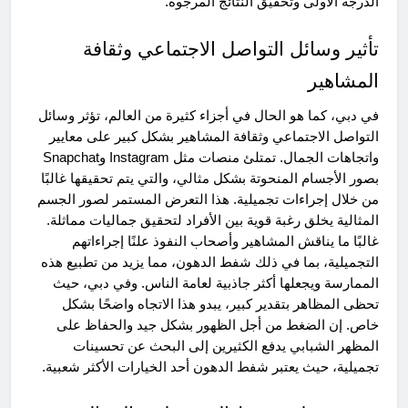
الدرجة الأولى وتحقيق النتائج المرجوة.
تأثير وسائل التواصل الاجتماعي وثقافة
المشاهير
في دبي، كما هو الحال في أجزاء كثيرة من العالم، تؤثر وسائل
التواصل الاجتماعي وثقافة المشاهير بشكل كبير على معايير
واتجاهات الجمال. تمتلئ منصات مثل Instagram وSnapchat
بصور الأجسام المنحوتة بشكل مثالي، والتي يتم تحقيقها غالبًا
من خلال إجراءات تجميلية. هذا التعرض المستمر لصور الجسم
المثالية يخلق رغبة قوية بين الأفراد لتحقيق جماليات مماثلة.
غالبًا ما يناقش المشاهير وأصحاب النفوذ علنًا إجراءاتهم
التجميلية، بما في ذلك شفط الدهون، مما يزيد من تطبيع هذه
الممارسة ويجعلها أكثر جاذبية لعامة الناس. وفي دبي، حيث
تحظى المظاهر بتقدير كبير، يبدو هذا الاتجاه واضحًا بشكل
خاص. إن الضغط من أجل الظهور بشكل جيد والحفاظ على
المظهر الشبابي يدفع الكثيرين إلى البحث عن تحسينات
تجميلية، حيث يعتبر شفط الدهون أحد الخيارات الأكثر شعبية.