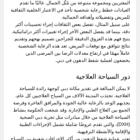
المغتربين ومجموعة متنوعة من مُثُل الجمال. غالبًا ما تقدم
العيادات خطط رعاية شخصية تأخذ في الاعتبار الخلفية الثقافية
للمريض وتفضيلاته وأهدافه الجمالية.
على سبيل المثال، تفضل بعض الثقافات إجراء تحسينات أكثر
دقة، بينما قد يفضل البعض الآخر إجراء تغييرات أكثر دراماتيكية.
يتيح فهم هذه الفروق الدقيقة للجراحين تصميم نهجهم وتقديم
نتائج تتوافق مع توقعات المريض. تعد هذه الرعاية الشخصية
عاملاً مهمًا في ارتفاع معدلات الرضا بين المرضى الذين
يخضعون لعملية شفط الدهون في دبي.
دور السياحة العلاجية
لا يمكن المبالغة في تقدير مكانة دبي كوجهة رائدة للسياحة
العلاجية. تجتذب المدينة الآلاف من السياح العلاجيين كل عام،
يجذبهم الوعد بالرعاية عالية الجودة والمرافق الفاخرة وفرصة
الجمع بين العلاج الطبي والإجازة. وقد شجعت الحكومة بنشاط
السياحة العلاجية من خلال مبادرات مثل تجربة دبي الصحية
(DXH)، والتي تقدم عروضًا شاملة تشمل الإجراءات الطبية
والإقامة والأنشطة الترفيهية.
تعتبر عملية شفط الدهون من أكثر الإجراءات شعبية بين السياح